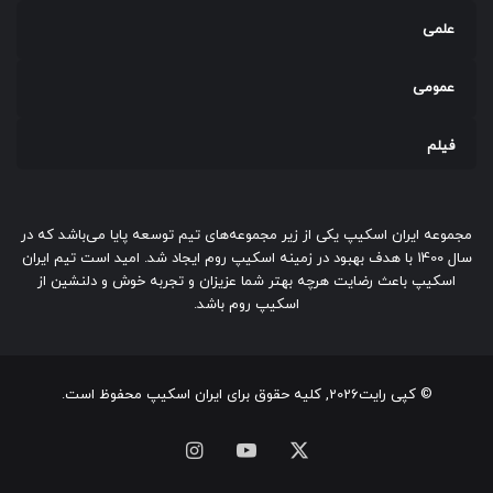
علمی
جمع‌بندی
عمومی
ترس از دلقک، یکی از اختلالات اضطرابی است که تاثیر منفی بر
زندگی افراد می‌گذارد. این اختلال خواهد توانست به شدت
فیلم
مختل‌کننده باشد و معمولا در کودکی شروع می‌شود و در بزرگسالی
نیز ادامه پیدا کند. علائم ترسیدن از دلقک معمولا شامل ترس و
اضطراب شدید در مقابل افرادی با لباس‌ها و آرایش دلقکی است.
مجموعه ایران اسکیپ یکی از زیر مجموعه‌های تیم توسعه پایا می‌باشد که در
این اضطراب به ترس از تماس با دلقک‌ها و حتی از تماشای
سال 1400 با هدف بهبود در زمینه اسکیپ روم ایجاد شد. امید است تیم ایران
تصاویر و فیلم‌های مرتبط با آنها منتهی می‌شود.
اسکیپ باعث رضایت هرچه بهتر شما عزیزان و تجربه خوش و دلنشین از
اسکیپ روم باشد.
لطفا به این مقاله امتیاز دهید!
© کپی رایت2026, کلیه حقوق برای ایران اسکیپ محفوظ است.
ایکس
یوتیوب
اینستاگرام