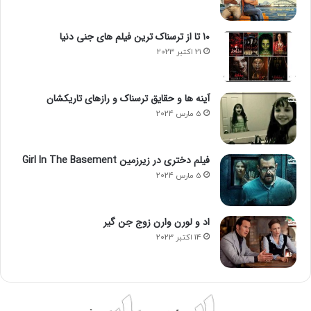
10 تا از ترسناک ترین فیلم های جنی دنیا
21 اکتبر 2023
آینه ها و حقایق ترسناک و رازهای تاریکشان
5 مارس 2024
فیلم دختری در زیرزمین Girl In The Basement
5 مارس 2024
ترس از دلقک چگونه مدیریت یا درمان
می شود؟
اد و لورن وارن زوج جن گیر
14 اکتبر 2023
اگرچه درمان خاصی برای ترسیدن از دلقک وجود ندارد، اما
کمک‌های درمانی باعث می‌شود تا افراد با این ترس مقابله کنند.
کمک‌های درمانی