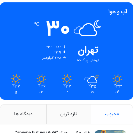
آب و هوا
30
℃
تهران
33º - 28º
23%
2.68 کیلومتر
ابرهای پراکنده
37
36
37
35
33
℃
℃
℃
℃
℃
ش
ی
د
س
چ
محبوب
تازه ترین
دیدگاه ها