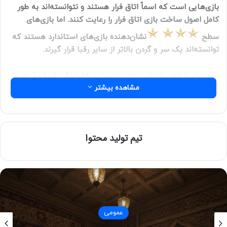
بازی‌هایی است که اسماً اتاق فرار هستند و نتوانسته‌اند به طور
کامل اصول ساخت بازی اتاق فرار را رعایت کنند. اما بازی‌های
سطح
نشان‌دهنده بازی‌های استاندارد هستند که
توانسته‌اند یک سر و گردن بالاتر از سایر رقبا قرار گیرند.
در ادامه به طور مفصل، سطح بندی بازی ها را یک به یک شرح می
دهیم.
مشاهده بیشتر
مواردی که هر اتاق فرار برای ساخت و اجرا و نیز کسب امتیاز
نیازمند است شامل: وجود سناریو، پیش درآمد، وجود منطق
تیم تولید محتوا
داستانی، وجود معما، سلامت قفل ها، توضیحات قوانین اولیه
بازی، رعایت موارد ایمنی در دکور و وجود معما می باشد. اگر یک
بازی امتیاز این مرحله را کسب نکند، در همین سطح باقی می
ماند.
حال اگر یک بازی بتواند تمام امتیاز مرحله اول یا
(تک ستاره) را
عمومی
دریافت کند، در سطح دوم یا
سنجیده میشود و برای