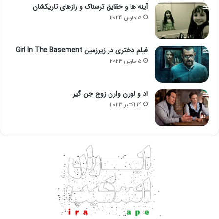
آینه ها و حقایق ترسناک و رازهای تاریکشان
5 مارس 2024
در ۸ دسامبر همان سال( 17 آذر 1402) در بریتانیا
و در ۱۵ دسامبر ( 24 آذر 1402) در ایالات متحده منتشر شد.
فیلم دختری در زیرزمین Girl In The Basement
5 مارس 2024
اد و لورن وارن زوج جن گیر
14 اکتبر 2023
شاید برای اکثر ما که خاطرات زیبایی با فیلم چارلی و کارخانه
شکلات سازی با بازی زیبای جانی دپ محبوبمون داریم جالب باشه
که ویلی وانکا از کجا و چگونه آغاز شد که بیشتر سوالات ما با
دیدن فیلم جدید یعنی وانکا 2023 به جواب می رسه و مارو با