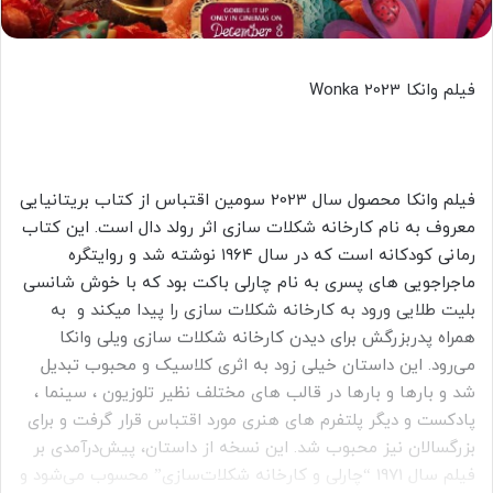
فیلم وانکا Wonka 2023
فیلم وانکا محصول سال 2023 سومین اقتباس از کتاب بریتانیایی
معروف به نام کارخانه شکلات سازی اثر رولد دال است. این کتاب
رمانی کودکانه است که در سال ۱۹۶۴ نوشته شد و روایتگره
ماجراجویی های پسری به نام چارلی باکت بود که با خوش شانسی
بلیت طلایی ورود به کارخانه شکلات سازی را پیدا میکند و به
همراه پدربزرگش برای دیدن کارخانه شکلات ‌سازی ویلی وانکا
می‌رود. این داستان خیلی زود به اثری کلاسیک و محبوب تبدیل
شد و بارها و بارها در قالب های مختلف نظیر تلوزیون ، سینما ،
پادکست و دیگر پلتفرم های هنری مورد اقتباس قرار گرفت و برای
بزرگسالان نیز محبوب شد. این نسخه از داستان، پیش‌درآمدی بر
فیلم سال 1971 “چارلی و کارخانه شکلات‌سازی” محسوب می‌شود و