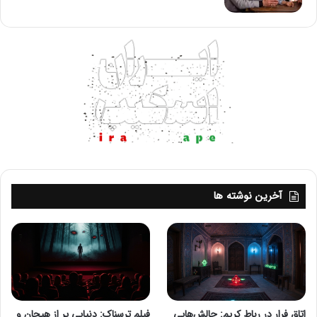
موفقیت داشته باشند.
امروزه بسیاری از اتاق های فرار از فناوری برای ساخت مکانیزم
های خلاقانه استفاده می کنند. حسگرهای حرکتی، RFID، قفل های
دیجیتال و حتی هوش مصنوعی می توانند تجربه بازی را منحصر
به فرد کنند. برای مثال، بازیکنان باید یک شیء خاص را در جای
درست قرار دهند تا دری باز شود یا صدایی فعال گردد.
مدیریت تجهیزات ایمنی در اتاق فرار
اتاق فرار حرفه ای بدون رعایت ایمنی و استفاده هوشمندانه از
آخرین نوشته ها
فناوری نمی تواند دوام بیاورد. بازیکنان باید مطمئن باشند که در
محیطی امن بازی می کنند.
استانداردهای ایمنی شامل موارد زیر است:
وجود سیستم تهویه مناسب و هوای تازه.
نصب دوربین های نظارتی برای پایش وضعیت بازیکنان.
اتاق فرار در رباط کریم: چالش‌هایی
فیلم ترسناک: دنیایی پر از هیجان و