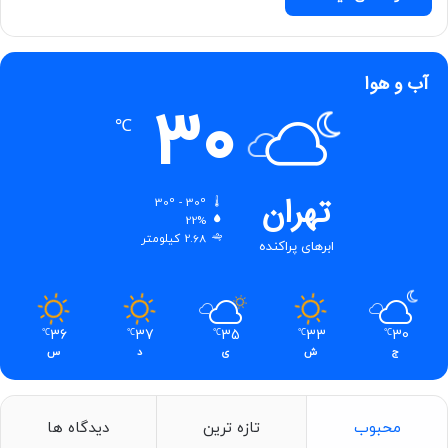
واقعی تر می کنند.
طراحی دکور
وسایل و اجزای محیط باید واقعی و هماهنگ با سناریو
آب و هوا
باشند. استفاده از وسایل بی ربط یا کم کیفیت می تواند
30
تجربه بازی را خراب کند.
℃
یک نکته مهم در طراحی فضا، توجه به مسیرهای خروج اضطراری و
رعایت استانداردهای ایمنی است. هیچ دکوری نباید مانع خروج
تهران
30º - 30º
بازیکنان در مواقع خطر شود.
22%
2.68 کیلومتر
ابرهای پراکنده
36
37
35
33
30
℃
℃
℃
℃
℃
ج
ش
ی
د
س
محبوب
تازه ترین
دیدگاه ها