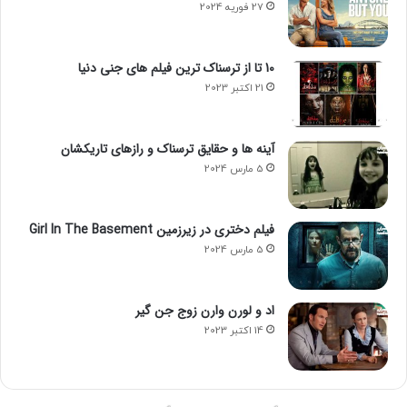
27 فوریه 2024
این روستا مقصد محبوب آخر هفته هاست؛ برای حس
واقعی سکوت، وسط هفته بروید.
10 تا از ترسناک ترین فیلم های جنی دنیا
کاوش تونل ها به دلیل ریزش خطرناک است.
21 اکتبر 2023
آینه ها و حقایق ترسناک و رازهای تاریکشان
5 مارس 2024
فیلم دختری در زیرزمین Girl In The Basement
5 مارس 2024
اد و لورن وارن زوج جن گیر
14 اکتبر 2023
روستای کِرتِل، سیستان و بلوچستان
روستای کِرتِل، سیستان و بلوچستان؛ قصه