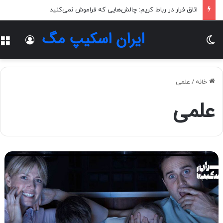
فیلم ترسناک: دنیایی پر از هیجان و وحشت
ایران اسکیپ مگ
تغییر پوسته
ورود
خانه
/
علمی
علمی
چ
ر
ا
ت
ر
س
ی