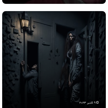
ف
ا
س
م
و
ف
و
ب
ی
ا
ی
ا
ت
ر
س
ا
ز
ا
9 اکتبر 2023
ر