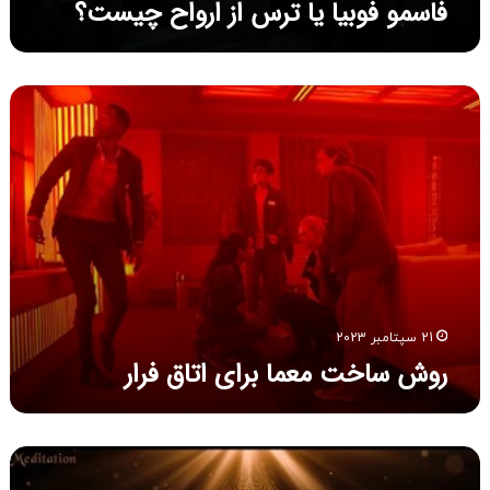
فاسمو فوبیا یا ترس از ارواح چیست؟
و
ا
ح
چ
ر
ی
و
س
ش
ت
س
؟
ا
خ
ت
م
ع
م
ا
21 سپتامبر 2023
ب
روش ساخت معما برای اتاق فرار
ر
ا
ی
ا
چ
ت
ش
ا