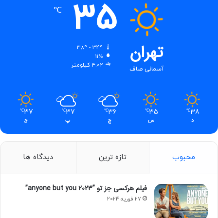
35
℃
تهران
38º - 34º
11%
4.02 کیلومتر
آسمانی صاف
37
37
36
35
38
℃
℃
℃
℃
℃
د
س
چ
پ
ج
محبوب
تازه ترین
دیدگاه ها
فیلم‌ هرکسی جز تو ”anyone but you 2023”
27 فوریه 2024