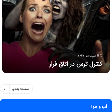
د
ر
ا
ت
ا
ق
ف
ر
ا
ر
11 سپتامبر 2022
کنترل ترس در اتاق فرار
صفحه بعدی
آب و هوا