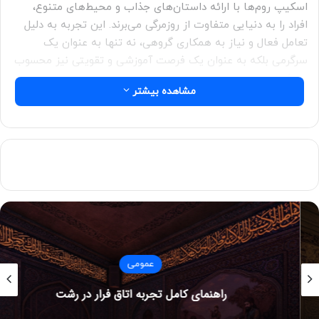
اسکیپ روم‌ها با ارائه داستان‌های جذاب و محیط‌های متنوع،
افراد را به دنیایی متفاوت از روزمرگی می‌برند. این تجربه به دلیل
تعامل فعال و نیاز به همکاری گروهی، نه تنها به عنوان یک
سرگرمی بلکه به عنوان یک فرصت آموزشی و تقویتی نیز محسوب
می‌شود.
مشاهده بیشتر
تاریخچه اسکیپ روم
تاریخچه اسکیپ روم‌ها به اوایل دهه ۲۰۰۰ میلادی بازمی‌گردد.
اولین اسکیپ روم‌ها در ژاپن به وجود آمدند و به سرعت به
محبوبیت زیادی دست یافتند. ایده اولیه این بازی‌ها از بازی‌های
ویدئویی الهام گرفته شد که در آن‌ها بازیکنان باید از اتاق‌های
مجازی فرار کنند. با گذر زمان، این مفهوم به دنیای واقعی منتقل
شد و افراد به جای نشستن پشت صفحه نمایش، به صورت
حضوری در محیط‌های واقعی به حل معماها پرداختند.
عمومی
با گسترش این بازی‌ها، کشورهای مختلف نیز شروع به ایجاد و
راهنمای کامل تجربه اتاق فرار در رشت
توسعه اسکیپ روم‌های خاص خود کردند. در حال حاضر، اسکیپ