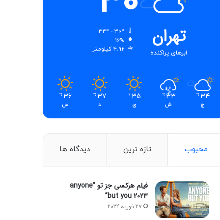
30
تهران
34º - 30º
16%
4.92 کیلومتر
ابرهای پراکنده
36
37
35
33
34
℃
℃
℃
℃
℃
ج
ش
ی
د
س
محبوب
تازه ترین
دیدگاه ها
فیلم‌ هرکسی جز تو ”anyone
but you 2023”
27 فوریه 2024