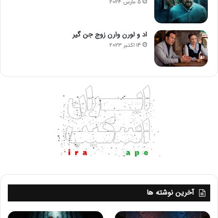
5 مارس 2024
ک
ا
ر
اد و لورن وارن زوج جن گیر
ج
14 اکتبر 2023
د
ی
د
p
l
a
y
s
t
a
t
i
o
n
آخرین نوشته ها
5