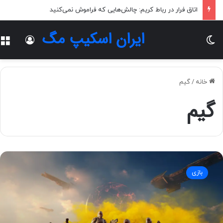
اتاق فرار در رباط کریم: چالش‌هایی که فراموش نمی‌کنید
ایران اسکیپ مگ
تغییر پوسته
ورود
خانه
/
گیم
گیم
ن
گ
بازی
ا
ه
ی
ب
ه