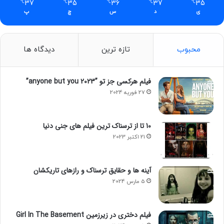
م
35
37
36
35
37
℃
℃
℃
℃
℃
ی
د
س
چ
پ
و
ر
د
ن
محبوب
تازه ترین
دیدگاه ها
ی
ا
ز
فیلم‌ هرکسی جز تو ”anyone but you 2023”
h
27 فوریه 2024
e
l
l
10 تا از ترسناک ترین فیلم های جنی دنیا
d
21 اکتبر 2023
i
v
e
آینه ها و حقایق ترسناک و رازهای تاریکشان
r
s
5 مارس 2024
2
ش
ا
فیلم دختری در زیرزمین Girl In The Basement
ه